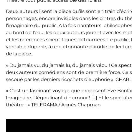
Théâtre tout public accessible dès 12 ans
Deux auteurs lisent la pièce qu’ils sont en train d’écrir
personnages, encore invisibles dans les cintres du thé
l’imaginaire du public. A la fois narrateurs, philosoph
au bord de l’eau, les deux auteurs jouent avec les mot
et les références scientifiques détournées. Le public, 
véritable duperie, à une étonnante parodie de lectu
de la pièce.
« Du jamais vu, du jamais lu, du jamais vécu ! Ce specta
deux auteurs comédiens sont de première force. Ce sp
secoué par les derniers ricochets d’euphorie ». CHAR
« C’est un fascinant voyage que proposent Eve Bonfa
Imaginaire. Dégoulinant d’humour ! […] Et le spectateu
théâtre… » TELERAMA / Agnès Chapman