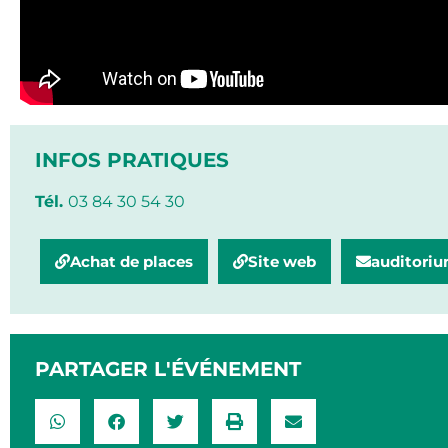
INFOS PRATIQUES
Tél.
03 84 30 54 30
Achat de places
Site web
auditoriu
PARTAGER L'ÉVÉNEMENT​