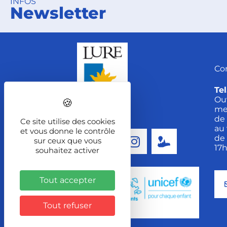
INFOS
Newsletter
Co
Tel
Ou
me
de 
Ce site utilise des cookies
au 
et vous donne le contrôle
de 
sur ceux que vous
Suivez-nous !
17
souhaitez activer
Tout accepter
Tout refuser