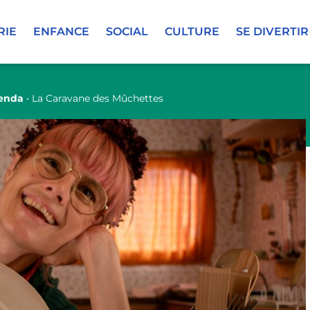
RIE
ENFANCE
SOCIAL
CULTURE
SE DIVERTIR
genda
•
La Caravane des Mûchettes