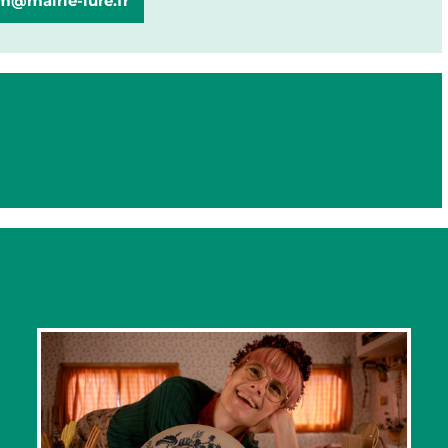
m@mairie-lure.fr