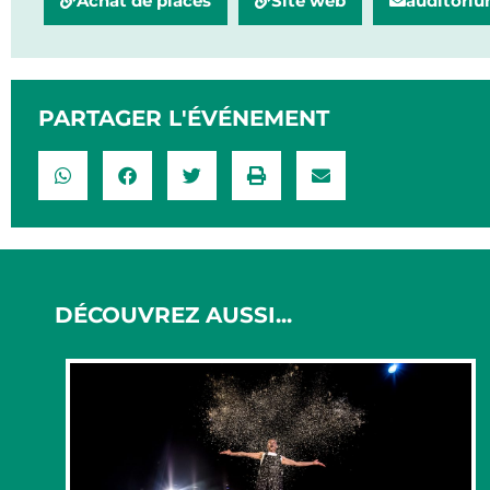
Achat de places
Site web
auditoriu
PARTAGER L'ÉVÉNEMENT​
DÉCOUVREZ AUSSI...