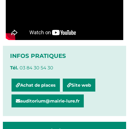
INFOS PRATIQUES
Tél.
03 84 30 54 30
Achat de places
Site web
auditorium@mairie-lure.fr