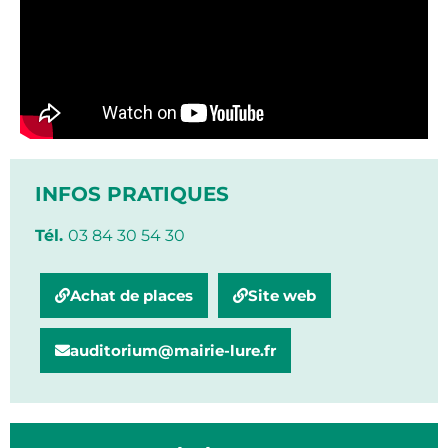
INFOS PRATIQUES
Tél.
03 84 30 54 30
Achat de places
Site web
auditorium@mairie-lure.fr