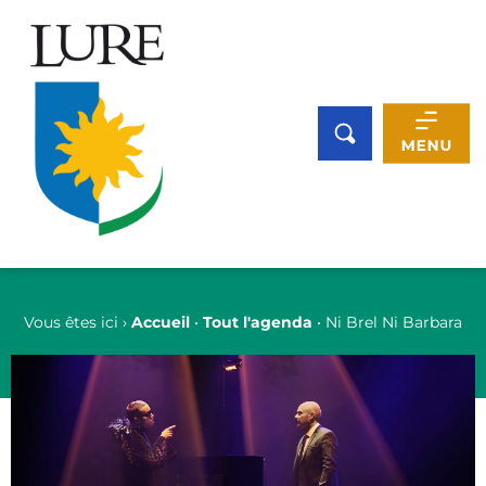
Panneau de gestion des cookies
Vous êtes ici ›
Accueil
•
Tout l'agenda
•
Ni Brel Ni Barbara