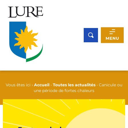
Panneau de gestion des cookies
Vous êtes ici ›
Accueil
•
Toutes les actualités
•
Canicule ou
une période de fortes chaleurs