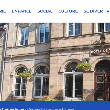
RIE
ENFANCE
SOCIAL
CULTURE
SE DIVERTIR
ches en ligne
•
Démarches administratives