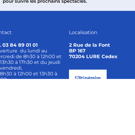
pour suivre les prochains spectacles.
ntact
Localisation
. 03 84 89 01 01
2 Rue de la Font
verture du lundi au
BP 167
rcredi de 8h30 à 12h00 et
70204 LURE Cedex
13h30 à 17h30 et du jeudi
vendredi,
8h30 à 12h00 et 13h30 à
Itinéraire
h00.
Contact