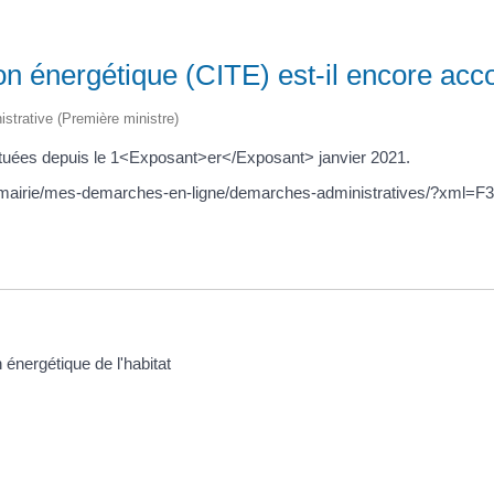
tion énergétique (CITE) est-il encore ac
nistrative (Première ministre)
ectuées depuis le 1<Exposant>er</Exposant> janvier 2021.
tre-mairie/mes-demarches-en-ligne/demarches-administratives/?xml=F3
n énergétique de l'habitat