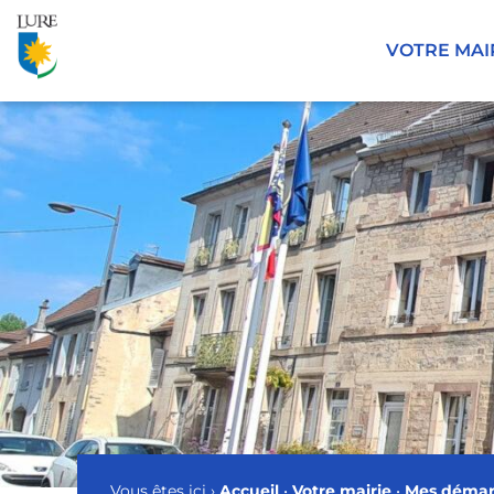
Panneau de gestion des cookies
VOTRE MAI
Vous êtes ici ›
Accueil
•
Votre mairie
•
Mes démar