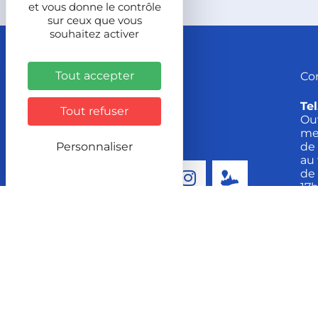
et vous donne le contrôle
sur ceux que vous
souhaitez activer
Tout accepter
Co
Tel
Tout refuser
Ou
me
de 
Personnaliser
au 
de 
Suivez-nous !
17