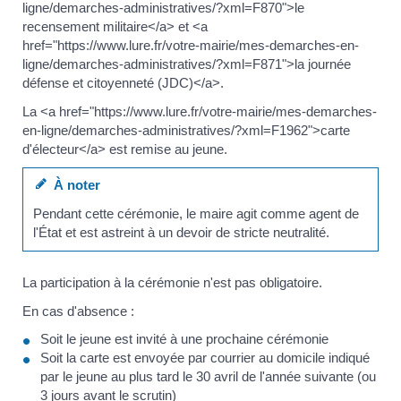
ligne/demarches-administratives/?xml=F870">le
recensement militaire</a> et <a
href="https://www.lure.fr/votre-mairie/mes-demarches-en-
ligne/demarches-administratives/?xml=F871">la journée
défense et citoyenneté (JDC)</a>.
La <a href="https://www.lure.fr/votre-mairie/mes-demarches-
en-ligne/demarches-administratives/?xml=F1962">carte
d'électeur</a> est remise au jeune.
À noter
Pendant cette cérémonie, le maire agit comme agent de
l'État et est astreint à un devoir de stricte neutralité.
La participation à la cérémonie n'est pas obligatoire.
En cas d'absence :
Soit le jeune est invité à une prochaine cérémonie
Soit la carte est envoyée par courrier au domicile indiqué
par le jeune au plus tard le 30 avril de l'année suivante (ou
3 jours avant le scrutin)