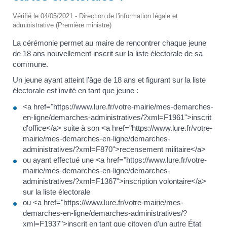
Vérifié le 04/05/2021 - Direction de l'information légale et
administrative (Première ministre)
La cérémonie permet au maire de rencontrer chaque jeune
de 18 ans nouvellement inscrit sur la liste électorale de sa
commune.
Un jeune ayant atteint l'âge de 18 ans et figurant sur la liste
électorale est invité en tant que jeune :
<a href="https://www.lure.fr/votre-mairie/mes-demarches-
en-ligne/demarches-administratives/?xml=F1961">inscrit
d'office</a> suite à son <a href="https://www.lure.fr/votre-
mairie/mes-demarches-en-ligne/demarches-
administratives/?xml=F870">recensement militaire</a>
ou ayant effectué une <a href="https://www.lure.fr/votre-
mairie/mes-demarches-en-ligne/demarches-
administratives/?xml=F1367">inscription volontaire</a>
sur la liste électorale
ou <a href="https://www.lure.fr/votre-mairie/mes-
demarches-en-ligne/demarches-administratives/?
xml=F1937">inscrit en tant que citoyen d'un autre État