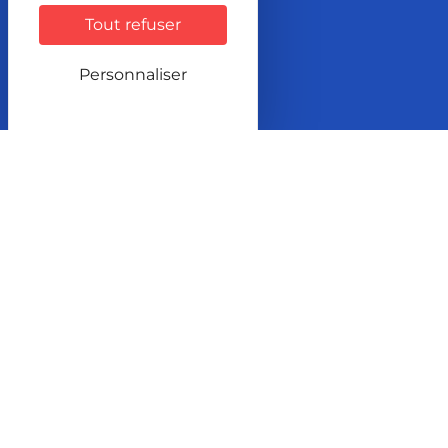
Tout refuser
Localisation
2 Rue de la Font
Personnaliser
BP 167
70204 LURE Cedex
Itinéraire