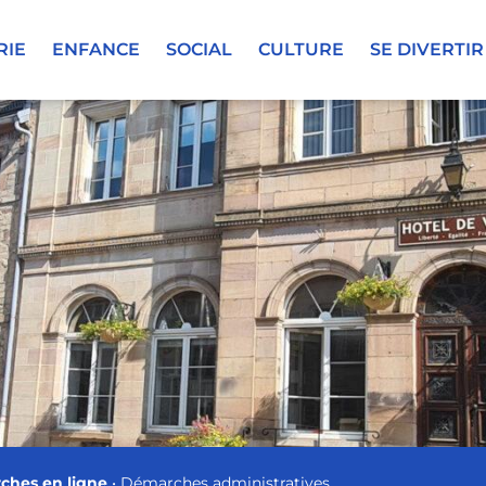
RIE
ENFANCE
SOCIAL
CULTURE
SE DIVERTIR
ches en ligne
•
Démarches administratives