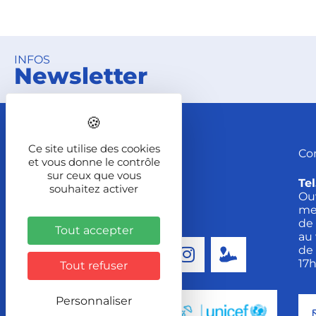
INFOS
Newsletter
Ce site utilise des cookies
Co
et vous donne le contrôle
sur ceux que vous
Tel
souhaitez activer
Ou
me
de 
Tout accepter
au 
de 
Suivez-nous !
17
Tout refuser
Personnaliser