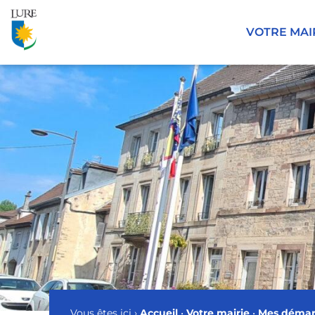
Panneau de gestion des cookies
VOTRE MAI
Vous êtes ici ›
Accueil
•
Votre mairie
•
Mes démar