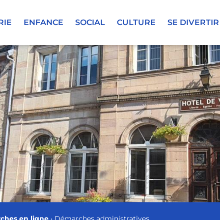
RIE
ENFANCE
SOCIAL
CULTURE
SE DIVERTIR
ches en ligne
•
Démarches administratives