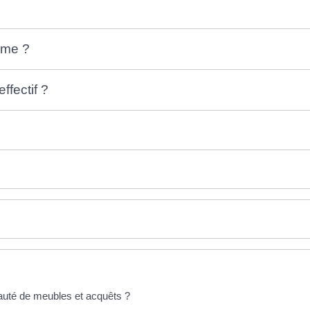
ime ?
ffectif ?
auté de meubles et acquêts ?