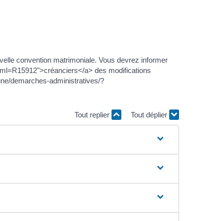
uvelle convention matrimoniale. Vous devrez informer
?xml=R15912">créanciers</a> des modifications
gne/demarches-administratives/?
Tout replier
Tout déplier