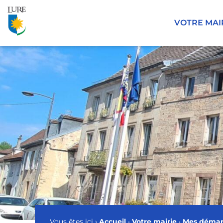
Panneau de gestion des cookies
VOTRE MAI
Vous êtes ici ›
Accueil
•
Votre mairie
•
Mes démar