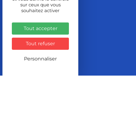
sur ceux que vous
Contact
souhaitez activer
Localisation
Tout accepter
2 Rue de la Font
Tout refuser
BP 167
70204 LURE Cedex
Personnaliser
Itinéraire